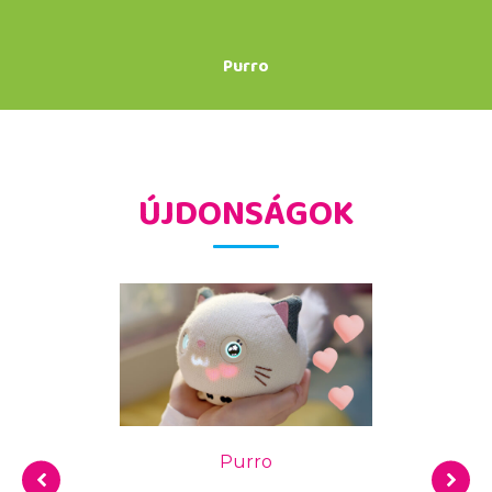
Purro
ÚJDONSÁGOK
Purro