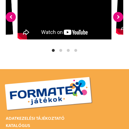
ADATKEZELÉSI TÁJÉKOZTATÓ
KATALÓGUS