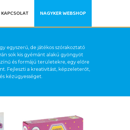
KAPCSOLAT
NAGYKER WEBSHOP
y egyszerű, de játékos szórakoztató
rán sok kis gyémánt alakú gyöngyöt
zínű és formájú területekre, egy előre
. Fejleszti a kreativitást, képzeleterőt,
 és kézügyességet.