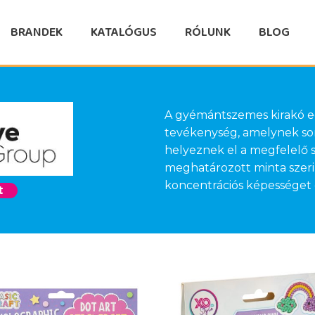
BRANDEK
KATALÓGUS
RÓLUNK
BLOG
A gyémántszemes kirakó eg
tevékenység, amelynek so
helyeznek el a megfelelő s
meghatározott minta szerint
koncentrációs képességet
t