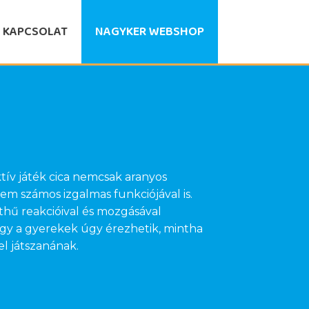
KAPCSOLAT
NAGYKER WEBSHOP
ktív játék cica nemcsak aranyos
m számos izgalmas funkciójával is.
ethű reakcióival és mozgásával
így a gyerekek úgy érezhetik, mintha
l játszanának.