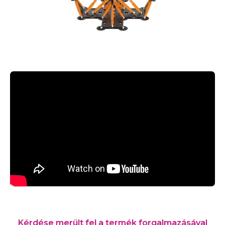
Kérdése merült fel a termék forgalmazásával