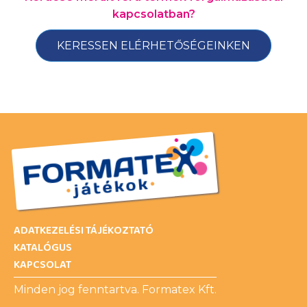
kapcsolatban?
KERESSEN ELÉRHETŐSÉGEINKEN
ADATKEZELÉSI TÁJÉKOZTATÓ
KATALÓGUS
KAPCSOLAT
Minden jog fenntartva. Formatex Kft.