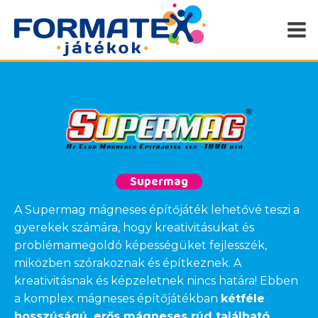
Supermag
A Supermag mágneses építőjáték lehetővé teszi a
gyerekek számára, hogy kreativitásukat és
problémamegoldó képességüket fejlesszék,
miközben szórakoznak és építkeznek. A
kreativitásnak és képzeletnek nincs határa! Ebben
a komplex mágneses építőjátékban
kétféle
hosszúságú, erős mágneses rúd található,