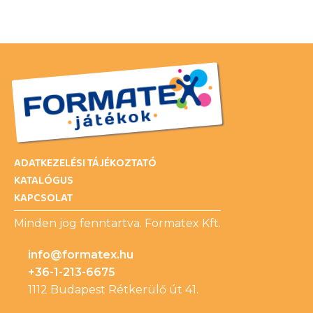
ADATKEZELÉSI TÁJÉKOZTATÓ
KATALÓGUS
KAPCSOLAT
Minden jog fenntartva. Formatex Kft.
info@formatex.hu
+36-1-213-6675
1112 Budapest Rétkerülő út 41.