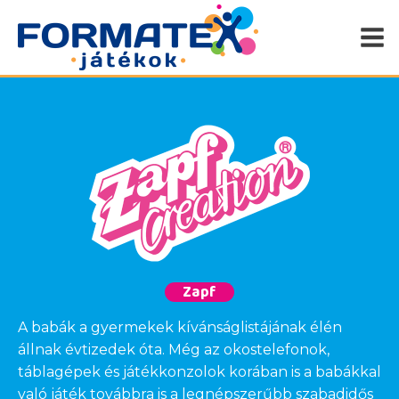
Zapf
A babák a gyermekek kívánságlistájának élén
állnak évtizedek óta. Még az okostelefonok,
táblagépek és játékkonzolok korában is a babákkal
való játék továbbra is a legnépszerűbb szabadidős