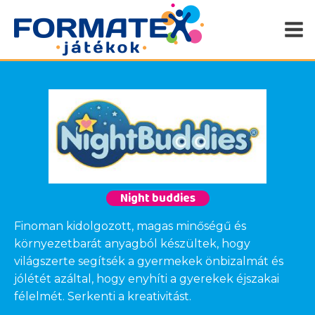
Night buddies
Finoman kidolgozott, magas minőségű és
környezetbarát anyagból készültek, hogy
világszerte segítsék a gyermekek önbizalmát és
jólétét azáltal, hogy enyhíti a gyerekek éjszakai
félelmét. Serkenti a kreativitást.