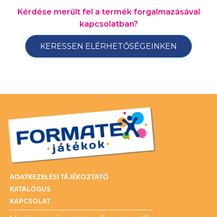
Kérdése merült fel a termék forgalmazásával
kapcsolatban?
KERESSEN ELÉRHETŐSÉGEINKEN
ADATKEZELÉSI TÁJÉKOZTATÓ
KATALÓGUS
KAPCSOLAT