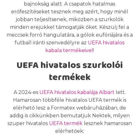
bajnokság alatt. A csapatok hatalmas
erőfeszítéseket tesznek meg azért, hogy minél
jobban teljesítsenek, miközben a szurkolók
minden erejükkel támogatják őket. Készülj fel a
meccsek forró hangulatára, a gólok eufóriájára és a
futball iránti szenvedélyre az
UEFA hivatalos
kabala termékeivel
!
UEFA hivatalos szurkolói
termékek
A 2024-es
UEFA hivatalos kabalája Albärt
lett.
Hamarosan többféle hivatalos UEFA termék is
elérhető lesz a Formatex webáruházában, de
addig is cikkünkben bemutatjuk Nektek, milyen
szuper hivatalos
UEFA termék
lesznek hamarosan
elérhetőek: