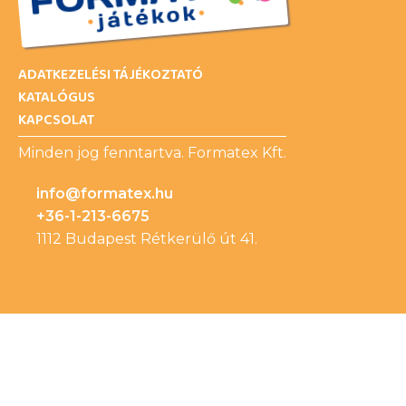
ADATKEZELÉSI TÁJÉKOZTATÓ
KATALÓGUS
KAPCSOLAT
Minden jog fenntartva. Formatex Kft.
info@formatex.hu
+36-1-213-6675
1112 Budapest Rétkerülő út 41.