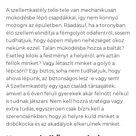
A szellemkastély telis-tele van mechanikusan
működésbe lépő csapdákkal, így nem könnyű
mozogni az épületben. Ráadásul, ha a toronyban
élő szellem elindítja a fémgolyót odafentről, sosem
tudhatjuk, hogy éppen milyen nehézséget okoz
nekünk ezzel. Talán működésbe hozza a baltát?
Esetleg kilöki a festményt a helyéről, ami aztán
fellök minket? Vagy letaszít minket a golyó a
lépcsőn? Egy biztos, soha nem tudhatjuk, hogy
ahova lépünk, az biztonságos lesz -e vagy sem!
A Szellemkastély egy igazi családi társasjáték,
amivel a 6 éven felüli gyerekek akár felnőtt nélkül
is tudnak játszani. Nem kell hozzá stratégia vagy
extra tudás, egyszerűen csak bízni kell a
szerencsénkben, hogy jó helyre küld minket a
dobókocka és az akadályok elkerülnek minket.