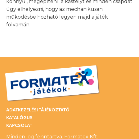
könnyű „megépíteni” a kastélyt és minden csapdát
úgy elhelyezni, hogy az mechanikusan
működésbe hozható legyen majd a játék
folyamán.
ADATKEZELÉSI TÁJÉKOZTATÓ
KATALÓGUS
KAPCSOLAT
Minden jog fenntartva. Formatex Kft.