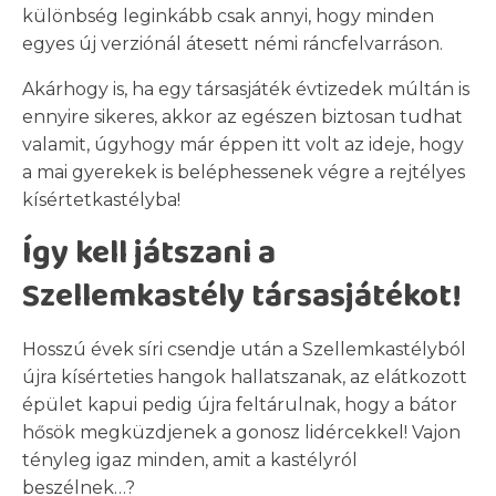
különbség leginkább csak annyi, hogy minden
egyes új verziónál átesett némi ráncfelvarráson.
Akárhogy is, ha egy társasjáték évtizedek múltán is
ennyire sikeres, akkor az egészen biztosan tudhat
valamit, úgyhogy már éppen itt volt az ideje, hogy
a mai gyerekek is beléphessenek végre a rejtélyes
kísértetkastélyba!
Így kell játszani a
Szellemkastély társasjátékot!
Hosszú évek síri csendje után a Szellemkastélyból
újra kísérteties hangok hallatszanak, az elátkozott
épület kapui pedig újra feltárulnak, hogy a bátor
hősök megküzdjenek a gonosz lidércekkel! Vajon
tényleg igaz minden, amit a kastélyról
beszélnek…?