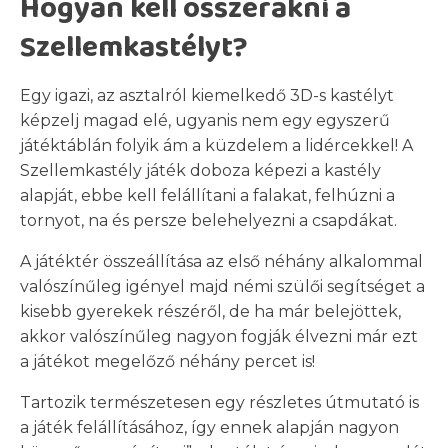
Hogyan kell összerakni a
Szellemkastélyt?
Egy igazi, az asztalról kiemelkedő 3D-s kastélyt
képzelj magad elé, ugyanis nem egy egyszerű
játéktáblán folyik ám a küzdelem a lidércekkel! A
Szellemkastély játék doboza képezi a kastély
alapját, ebbe kell felállítani a falakat, felhúzni a
tornyot, na és persze belehelyezni a csapdákat.
A játéktér összeállítása az első néhány alkalommal
valószínűleg igényel majd némi szülői segítséget a
kisebb gyerekek részéről, de ha már belejöttek,
akkor valószínűleg nagyon fogják élvezni már ezt
a játékot megelőző néhány percet is!
Tartozik természetesen egy részletes útmutató is
a játék felállításához, így ennek alapján nagyon