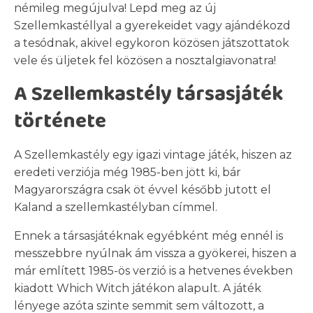
némileg megújulva! Lepd meg az új
Szellemkastéllyal a gyerekeidet vagy ajándékozd
a tesódnak, akivel egykoron közösen játszottatok
vele és üljetek fel közösen a nosztalgiavonatra!
A Szellemkastély társasjáték
története
A Szellemkastély egy igazi vintage játék, hiszen az
eredeti verziója még 1985-ben jött ki, bár
Magyarországra csak öt évvel később jutott el
Kaland a szellemkastélyban címmel.
Ennek a társasjátéknak egyébként még ennél is
messzebbre nyúlnak ám vissza a gyökerei, hiszen a
már említett 1985-ös verzió is a hetvenes években
kiadott Which Witch játékon alapult. A játék
lényege azóta szinte semmit sem változott, a