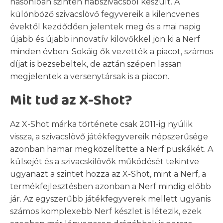
hasonlóan szintén habszivacsból készült. A
különböző szivacslövő fegyvereik a kilencvenes
évektől kezdődően jelentek meg és a mai napig
újabb és újabb innovatív kilövőkkel jön ki a Nerf
minden évben. Sokáig ők vezették a piacot, számos
díjat is bezsebeltek, de aztán szépen lassan
megjelentek a versenytársak is a piacon.
Mit tud az X-Shot?
Az X-Shot márka története csak 2011-ig nyúlik
vissza, a szivacslövő játékfegyvereik népszerűsége
azonban hamar megközelítette a Nerf puskákét. A
külsejét és a szivacskilövők működését tekintve
ugyanazt a szintet hozza az X-Shot, mint a Nerf, a
termékfejlesztésben azonban a Nerf mindig előbb
jár. Az egyszerűbb játékfegyverek mellett ugyanis
számos komplexebb Nerf készlet is létezik, ezek