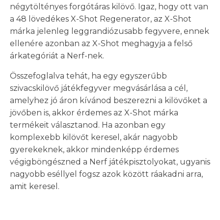
négytöltényes forgótáras kilövő. Igaz, hogy ott van
a 48 lövedékes X-Shot Regenerator, az X-Shot
márka jelenleg leggrandiózusabb fegyvere, ennek
ellenére azonban az X-Shot meghagyja a felső
árkategóriát a Nerf-nek.
Összefoglalva tehát, ha egy egyszerűbb
szivacskilövő játékfegyver megvásárlása a cél,
amelyhez jó áron kívánod beszerezni a kilövőket a
jövőben is, akkor érdemes az X-Shot márka
termékeit választanod. Ha azonban egy
komplexebb kilövőt keresel, akár nagyobb
gyerekeknek, akkor mindenképp érdemes
végigböngészned a Nerf játékpisztolyokat, ugyanis
nagyobb eséllyel fogsz azok között ráakadni arra,
amit keresel.