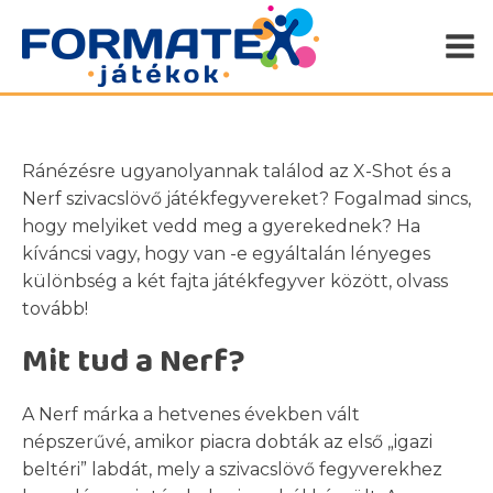
Ránézésre ugyanolyannak találod az X-Shot és a
Nerf szivacslövő játékfegyvereket? Fogalmad sincs,
hogy melyiket vedd meg a gyerekednek? Ha
kíváncsi vagy, hogy van -e egyáltalán lényeges
különbség a két fajta játékfegyver között, olvass
tovább!
Mit tud a Nerf?
A Nerf márka a hetvenes években vált
népszerűvé, amikor piacra dobták az első „igazi
beltéri” labdát, mely a szivacslövő fegyverekhez