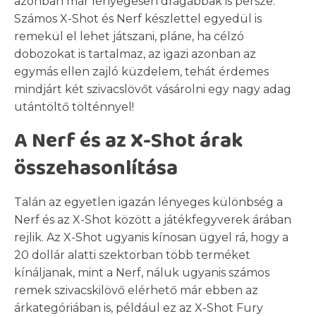
azonban már lényegesen drágábbak is persze.
Számos X-Shot és Nerf készlettel egyedül is
remekül el lehet játszani, pláne, ha célzó
dobozokat is tartalmaz, az igazi azonban az
egymás ellen zajló küzdelem, tehát érdemes
mindjárt két szivacslövőt vásárolni egy nagy adag
utántöltő tölténnyel!
A Nerf és az X-Shot árak
összehasonlítása
Talán az egyetlen igazán lényeges különbség a
Nerf és az X-Shot között a játékfegyverek árában
rejlik. Az X-Shot ugyanis kínosan ügyel rá, hogy a
20 dollár alatti szektorban több terméket
kínáljanak, mint a Nerf, náluk ugyanis számos
remek szivacskilövő elérhető már ebben az
árkategóriában is, például ez az X-Shot Fury